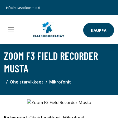
info@eliaskokoelmat.fi
KAUPPA
ZOOM F3 FIELD RECORDER
MUSTA
Oheistarvikkeet
Mikrofonit
Kategoriat:
Oheistarvikkeet
,
Mikrofonit