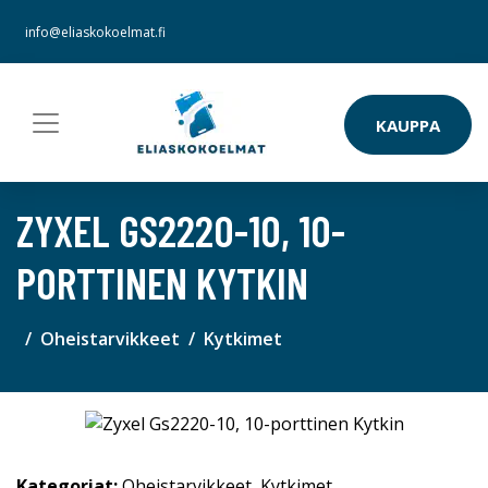
info@eliaskokoelmat.fi
KAUPPA
ZYXEL GS2220-10, 10-
PORTTINEN KYTKIN
Oheistarvikkeet
Kytkimet
Kategoriat:
Oheistarvikkeet
,
Kytkimet