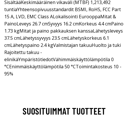
SisältääKeskimääräinen vikaväli (MTBF) 1,213,492
tuntiaYhteensopivuusstandardit BSMI, RoHS, FCC Part
15 A, LVD, EMC Class ALokalisointi EurooppaMitat &
PainoLeveys 26.7 cmSyvyys 16.2 cmKorkeus 4.4 cmPaino
1.73 kgMitat ja paino pakkauksen kanssaLähetysleveys
37.5 cmLähetyssyvyys 23.5 cmLähetyskorkeus 6.1
cmLähetyspaino 2.4 kgValmistajan takuuHuolto ja tuki
Rajoitettu takuu -
elinikäYmpäristötiedotVähimmäiskäyttölämpötila 0
°CEnimmäiskäyttölämpötila 50 °CToimintakosteus 10 -
95%
SUOSITUIMMAT TUOTTEET