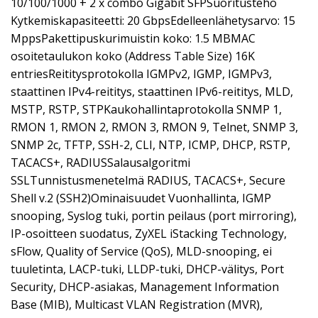
10/100/1000 + 2 x combo Gigabit SFPSuoritusteho
Kytkemiskapasiteetti: 20 GbpsEdelleenlähetysarvo: 15
MppsPakettipuskurimuistin koko: 1.5 MBMAC
osoitetaulukon koko (Address Table Size) 16K
entriesReititysprotokolla IGMPv2, IGMP, IGMPv3,
staattinen IPv4-reititys, staattinen IPv6-reititys, MLD,
MSTP, RSTP, STPKaukohallintaprotokolla SNMP 1,
RMON 1, RMON 2, RMON 3, RMON 9, Telnet, SNMP 3,
SNMP 2c, TFTP, SSH-2, CLI, NTP, ICMP, DHCP, RSTP,
TACACS+, RADIUSSalausalgoritmi
SSLTunnistusmenetelmä RADIUS, TACACS+, Secure
Shell v.2 (SSH2)Ominaisuudet Vuonhallinta, IGMP
snooping, Syslog tuki, portin peilaus (port mirroring),
IP-osoitteen suodatus, ZyXEL iStacking Technology,
sFlow, Quality of Service (QoS), MLD-snooping, ei
tuuletinta, LACP-tuki, LLDP-tuki, DHCP-välitys, Port
Security, DHCP-asiakas, Management Information
Base (MIB), Multicast VLAN Registration (MVR),