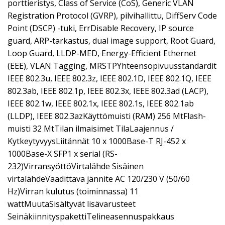
porttieristys, Class of Service (CoS), Generic VLAN
Registration Protocol (GVRP), pilvihallittu, DiffServ Code
Point (DSCP) -tuki, ErrDisable Recovery, IP source
guard, ARP-tarkastus, dual image support, Root Guard,
Loop Guard, LLDP-MED, Energy-Efficient Ethernet
(EEE), VLAN Tagging, MRSTPYhteensopivuusstandardit
IEEE 802.3u, IEEE 802.3z, IEEE 802.1D, IEEE 802.1Q, IEEE
802.3ab, IEEE 802.1p, IEEE 802.3x, IEEE 802.3ad (LACP),
IEEE 802.1w, IEEE 802.1x, IEEE 802.1s, IEEE 802.1ab
(LLDP), IEEE 802.3azKäyttömuisti (RAM) 256 MtFlash-
muisti 32 MtTilan ilmaisimet TilaLaajennus /
KytkeytyvyysLiitännät 10 x 1000Base-T RJ-452 x
1000Base-X SFP1 x serial (RS-
232)VirransyöttöVirtalähde Sisäinen
virtalähdeVaadittava jännite AC 120/230 V (50/60
Hz)Virran kulutus (toiminnassa) 11
wattMuutaSisältyvät lisävarusteet
SeinäkiinnityspakettiTelineasennuspakkaus