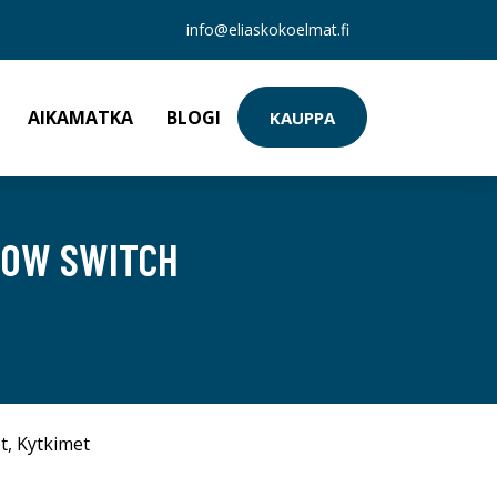
info@eliaskokoelmat.fi
AIKAMATKA
BLOGI
KAUPPA
00W SWITCH
t
,
Kytkimet