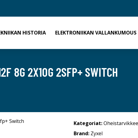
EKNIIKAN HISTORIA
ELEKTRONIIKAN VALLANKUMOUS
12F 8G 2X10G 2SFP+ SWITCH
Kategoriat:
Oheistarvikkee
Brand:
Zyxel