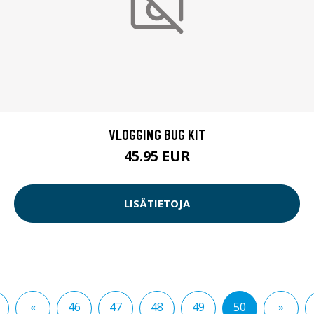
VLOGGING BUG KIT
45.95 EUR
LISÄTIETOJA
«
46
47
48
49
50
»