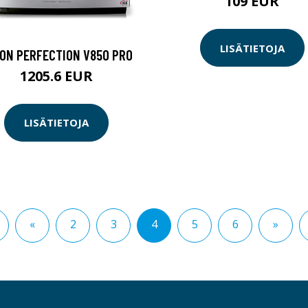
109 EUR
LISÄTIETOJA
ON PERFECTION V850 PRO
1205.6 EUR
LISÄTIETOJA
«
2
3
4
5
6
»