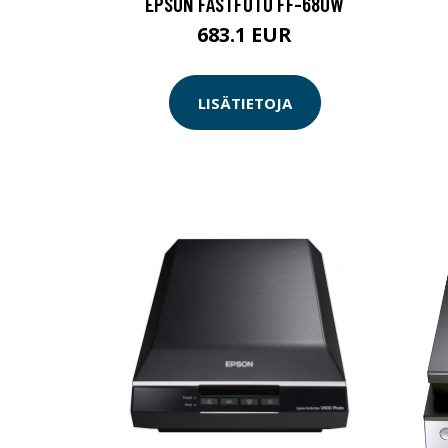
EPSON FASTFOTO FF-680W
683.1 EUR
LISÄTIETOJA