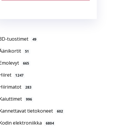
3D-tuostimet
49
Äänikortit
51
Emolevyt
665
Hiiret
1247
Hiirimatot
283
Kaiuttimet
996
Kannettavat tietokoneet
602
Kodin elektroniikka
6804