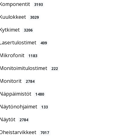
Komponentit
3193
Kuulokkeet
3029
Kytkimet
3206
Lasertulostimet
409
Mikrofonit
1183
Monitoimitulostimet
222
Monitorit
2784
Näppäimistöt
1480
Näytönohjaimet
133
Näytöt
2784
Oheistarvikkeet
7017