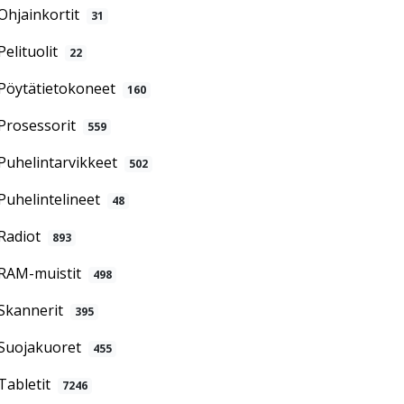
Ohjainkortit
31
Pelituolit
22
Pöytätietokoneet
160
Prosessorit
559
Puhelintarvikkeet
502
Puhelintelineet
48
Radiot
893
RAM-muistit
498
Skannerit
395
Suojakuoret
455
Tabletit
7246