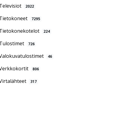
Televisiot
2022
Tietokoneet
7295
Tietokonekotelot
224
Tulostimet
726
Valokuvatulostimet
46
Verkkokortit
806
Virtalähteet
317