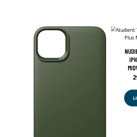
NUDI
IP
MID
2
L