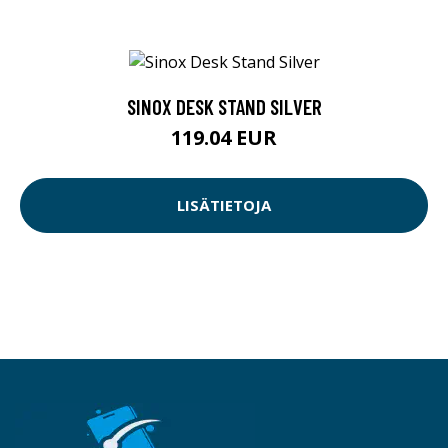
Aikamatka teniikan ja elektroniikan historiaan.
SIVUT
Tekniikan historia
Elektroniikan vallankumous
Aikamatka