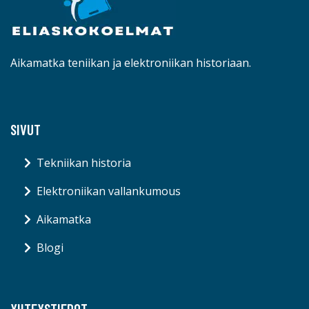
Blogi
YHTEYSTIEDOT
info@eliaskokoelmat.fi
© eliaskokoelmat.fi 2026
Blogi
Ota yhteyttä
Evästeet
Tietosuojakäytäntö
Sivukartta