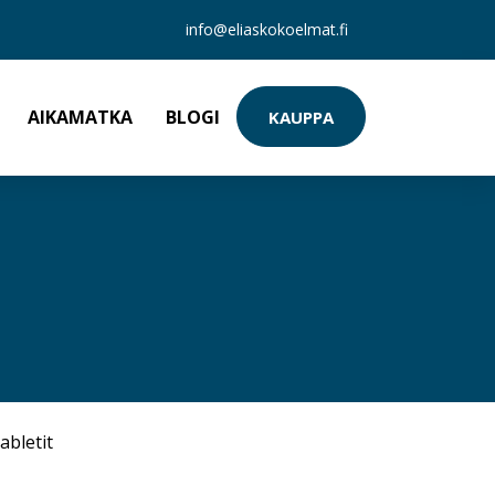
info@eliaskokoelmat.fi
AIKAMATKA
BLOGI
KAUPPA
abletit