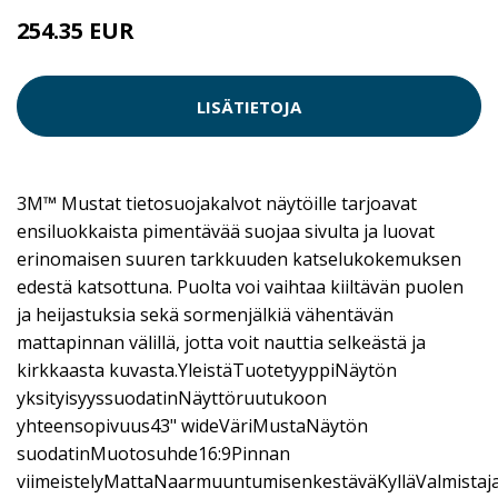
254.35 EUR
LISÄTIETOJA
3M™ Mustat tietosuojakalvot näytöille tarjoavat
ensiluokkaista pimentävää suojaa sivulta ja luovat
erinomaisen suuren tarkkuuden katselukokemuksen
edestä katsottuna. Puolta voi vaihtaa kiiltävän puolen
ja heijastuksia sekä sormenjälkiä vähentävän
mattapinnan välillä, jotta voit nauttia selkeästä ja
kirkkaasta kuvasta.YleistäTuotetyyppiNäytön
yksityisyyssuodatinNäyttöruutukoon
yhteensopivuus43" wideVäriMustaNäytön
suodatinMuotosuhde16:9Pinnan
viimeistelyMattaNaarmuuntumisenkestäväKylläValmistaj