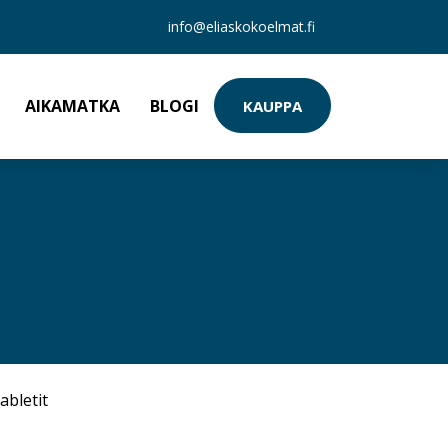
info@eliaskokoelmat.fi
AIKAMATKA
BLOGI
KAUPPA
abletit