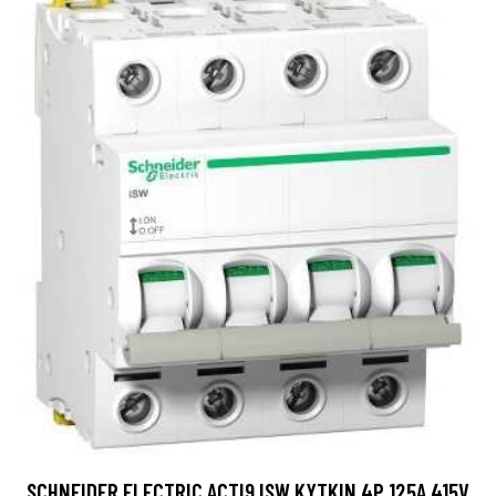
SCHNEIDER ELECTRIC ACTI9 ISW KYTKIN 4P 125A 415V