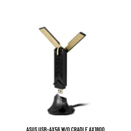
ASUS USB-AX56 W/O CRADLE AX1800