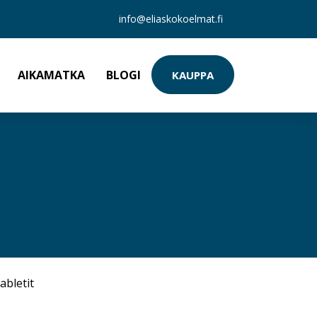
info@eliaskokoelmat.fi
AIKAMATKA
BLOGI
KAUPPA
abletit