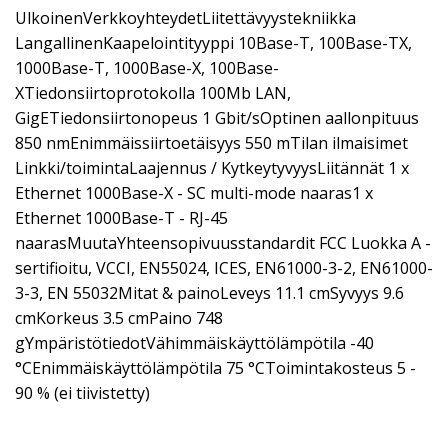
UlkoinenVerkkoyhteydetLiitettävyystekniikka
LangallinenKaapelointityyppi 10Base-T, 100Base-TX,
1000Base-T, 1000Base-X, 100Base-
XTiedonsiirtoprotokolla 100Mb LAN,
GigETiedonsiirtonopeus 1 Gbit/sOptinen aallonpituus
850 nmEnimmäissiirtoetäisyys 550 mTilan ilmaisimet
Linkki/toimintaLaajennus / KytkeytyvyysLiitännät 1 x
Ethernet 1000Base-X - SC multi-mode naaras1 x
Ethernet 1000Base-T - RJ-45
naarasMuutaYhteensopivuusstandardit FCC Luokka A -
sertifioitu, VCCI, EN55024, ICES, EN61000-3-2, EN61000-
3-3, EN 55032Mitat & painoLeveys 11.1 cmSyvyys 9.6
cmKorkeus 3.5 cmPaino 748
gYmpäristötiedotVähimmäiskäyttölämpötila -40
°CEnimmäiskäyttölämpötila 75 °CToimintakosteus 5 -
90 % (ei tiivistetty)