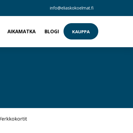
info@eliaskokoelmat.fi
AIKAMATKA
BLOGI
KAUPPA
Verkkokortit