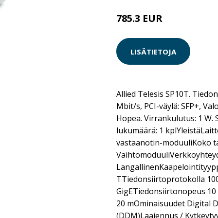
785.3 EUR
LISÄTIETOJA
Allied Telesis SP10T. Tied
Mbit/s, PCI-väylä: SFP+, Valo
Hopea. Virrankulutus: 1 W. S
lukumäärä: 1 kplYleistäLaitt
vastaanotin-moduuliKoko t
VaihtomoduuliVerkkoyhteyde
LangallinenKaapelointityyp
TTiedonsiirtoprotokolla 10
GigETiedonsiirtonopeus 10 
20 mOminaisuudet Digital D
(DDM)Laajennus / Kytkeytyv