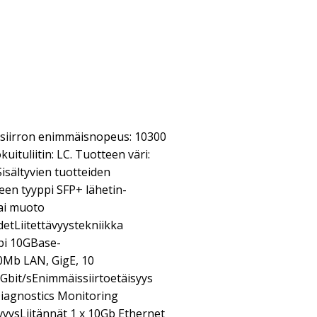
onsiirron enimmäisnopeus: 10300
kuituliitin: LC. Tuotteen väri:
isältyvien tuotteiden
een tyyppi SFP+ lähetin-
ai muoto
tLiitettävyystekniikka
pi 10GBase-
0Mb LAN, GigE, 10
Gbit/sEnimmäissiirtoetäisyys
iagnostics Monitoring
yysLiitännät 1 x 10Gb Ethernet