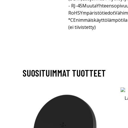
- RJ-45MuutaYhteensopivuu
RoHSYmpäristötiedotVähimm
°CEnimmäiskäyttölämpötila 
(ei tiivistetty)
SUOSITUIMMAT TUOTTEET