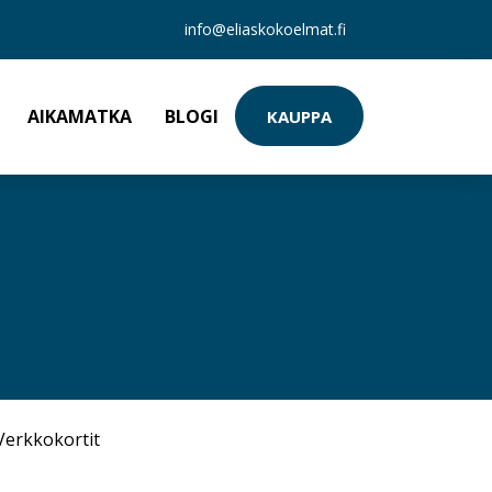
info@eliaskokoelmat.fi
AIKAMATKA
BLOGI
KAUPPA
Verkkokortit