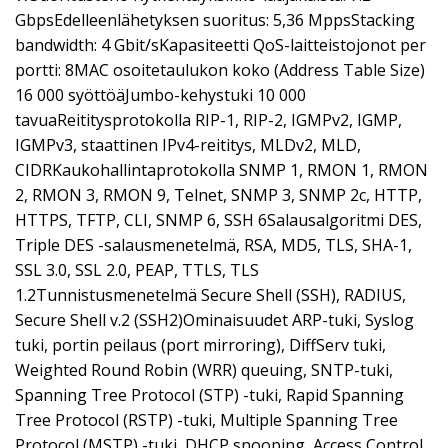
GbpsEdelleenlähetyksen suoritus: 5,36 MppsStacking
bandwidth: 4 Gbit/sKapasiteetti QoS-laitteistojonot per
portti: 8MAC osoitetaulukon koko (Address Table Size)
16 000 syöttöäJumbo-kehystuki 10 000
tavuaReititysprotokolla RIP-1, RIP-2, IGMPv2, IGMP,
IGMPv3, staattinen IPv4-reititys, MLDv2, MLD,
CIDRKaukohallintaprotokolla SNMP 1, RMON 1, RMON
2, RMON 3, RMON 9, Telnet, SNMP 3, SNMP 2c, HTTP,
HTTPS, TFTP, CLI, SNMP 6, SSH 6Salausalgoritmi DES,
Triple DES -salausmenetelmä, RSA, MD5, TLS, SHA-1,
SSL 3.0, SSL 2.0, PEAP, TTLS, TLS
1.2Tunnistusmenetelmä Secure Shell (SSH), RADIUS,
Secure Shell v.2 (SSH2)Ominaisuudet ARP-tuki, Syslog
tuki, portin peilaus (port mirroring), DiffServ tuki,
Weighted Round Robin (WRR) queuing, SNTP-tuki,
Spanning Tree Protocol (STP) -tuki, Rapid Spanning
Tree Protocol (RSTP) -tuki, Multiple Spanning Tree
Protocol (MSTP) -tuki, DHCP snooping, Access Control