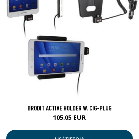
BRODIT ACTIVE HOLDER W. CIG-PLUG
105.05 EUR
LISÄTIETOJA