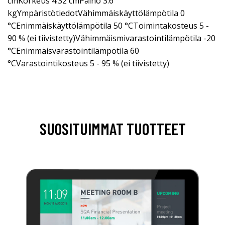
cmKorkeus 4.32 cmPaino 3.6
kgYmpäristötiedotVähimmäiskäyttölämpötila 0
°CEnimmäiskäyttölämpötila 50 °CToimintakosteus 5 -
90 % (ei tiivistetty)Vähimmäismivarastointilämpötila -20
°CEnimmäisvarastointilämpötila 60
°CVarastointikosteus 5 - 95 % (ei tiivistetty)
SUOSITUIMMAT TUOTTEET