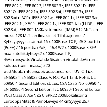
IEEE 802.2, IEEE 802.3, IEEE 802.3z, IEEE 802.1D, IEEE
802.1Q, IEEE 802.1p, IEEE 802.3af, IEEE 802.3x, IEEE
802.3ad (LACP), IEEE 802.1w, IEEE 802.1x, IEEE 802.3ac,
IEEE 802.1s, X.509, IEEE 802.1v, IEEE 802.1ab (LLDP), IEEE
802.3at, IEEE 802.1AXKäyttömuisti (RAM) 512 MtFlash-
muisti 128 MtTilan ilmaisimet TilaLaajennus /
KytkeytyvyysLiitännät 16 x 100Base-TX RJ-45 8 porttia
(PoE+) / 16 porttia (PoE) - 15.4 W2 x 1000Base-X SFP
maa-satelliittiyhteys2 x 1000Base-T RJ-
45VirransyöttöVirtalähde Sisäinen virtalähdeVirran
kulutus (toiminnassa) 320
wattMuutaYhteensopivuusstandardit TUV, C-Tick,
EN55024, EN55022 Class A, FCC Part 15 B, RoHS, UL
60950-1 Second Edition, cULus, CSA C22.2 No. 60950-1,
EN 60950-1 Second Edition, IEC 60950-1 Second Edition,
VCCI Class A, AS/NZS CISPR22:2006Lokalisointi
EurooppaMitat & PainoLeveys 44 cmSyvyys 25.7