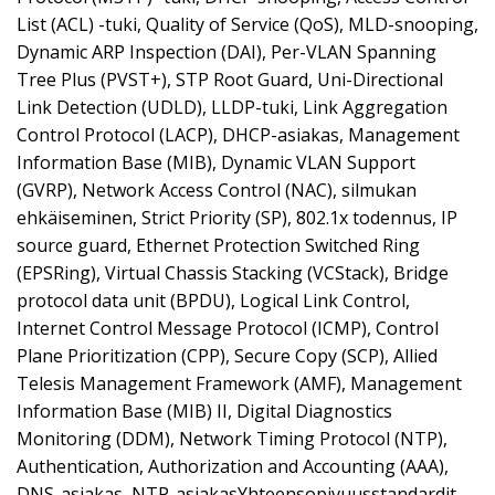
List (ACL) -tuki, Quality of Service (QoS), MLD-snooping,
Dynamic ARP Inspection (DAI), Per-VLAN Spanning
Tree Plus (PVST+), STP Root Guard, Uni-Directional
Link Detection (UDLD), LLDP-tuki, Link Aggregation
Control Protocol (LACP), DHCP-asiakas, Management
Information Base (MIB), Dynamic VLAN Support
(GVRP), Network Access Control (NAC), silmukan
ehkäiseminen, Strict Priority (SP), 802.1x todennus, IP
source guard, Ethernet Protection Switched Ring
(EPSRing), Virtual Chassis Stacking (VCStack), Bridge
protocol data unit (BPDU), Logical Link Control,
Internet Control Message Protocol (ICMP), Control
Plane Prioritization (CPP), Secure Copy (SCP), Allied
Telesis Management Framework (AMF), Management
Information Base (MIB) II, Digital Diagnostics
Monitoring (DDM), Network Timing Protocol (NTP),
Authentication, Authorization and Accounting (AAA),
DNS-asiakas, NTP-asiakasYhteensopivuusstandardit