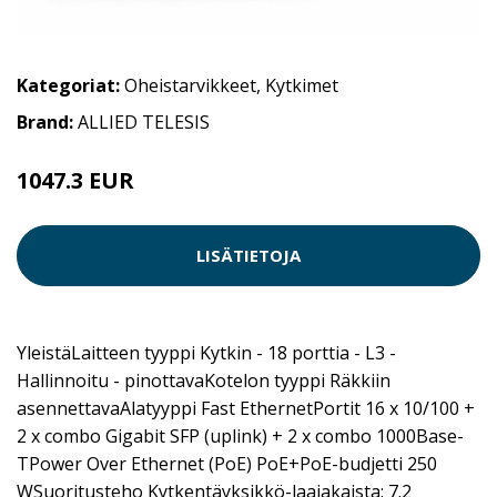
Kategoriat:
Oheistarvikkeet
,
Kytkimet
Brand:
ALLIED TELESIS
1047.3 EUR
LISÄTIETOJA
YleistäLaitteen tyyppi Kytkin - 18 porttia - L3 -
Hallinnoitu - pinottavaKotelon tyyppi Räkkiin
asennettavaAlatyyppi Fast EthernetPortit 16 x 10/100 +
2 x combo Gigabit SFP (uplink) + 2 x combo 1000Base-
TPower Over Ethernet (PoE) PoE+PoE-budjetti 250
WSuoritusteho Kytkentäyksikkö-laajakaista: 7.2