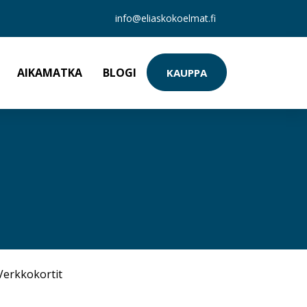
info@eliaskokoelmat.fi
AIKAMATKA
BLOGI
KAUPPA
Verkkokortit