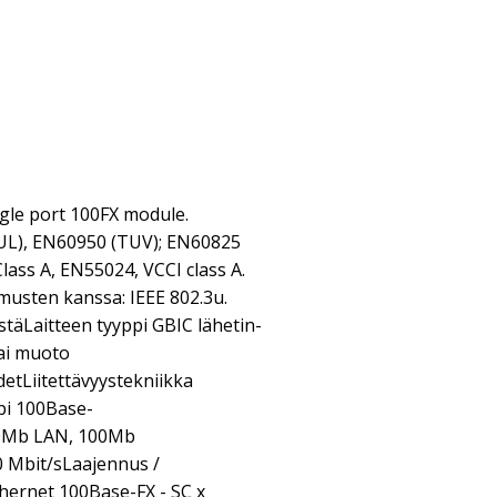
ngle port 100FX module.
cUL), EN60950 (TUV); EN60825
ass A, EN55024, VCCI class A.
usten kanssa: IEEE 802.3u.
istäLaitteen tyyppi GBIC lähetin-
ai muoto
tLiitettävyystekniikka
pi 100Base-
10Mb LAN, 100Mb
 Mbit/sLaajennus /
thernet 100Base-FX - SC x