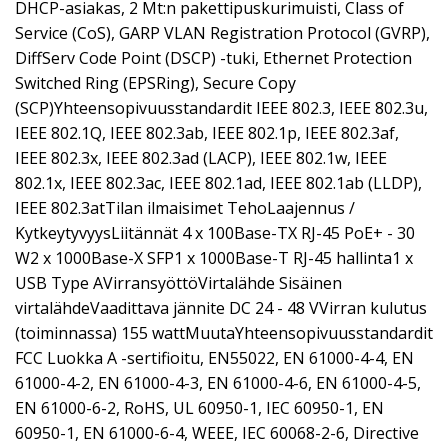
DHCP-asiakas, 2 Mt:n pakettipuskurimuisti, Class of
Service (CoS), GARP VLAN Registration Protocol (GVRP),
DiffServ Code Point (DSCP) -tuki, Ethernet Protection
Switched Ring (EPSRing), Secure Copy
(SCP)Yhteensopivuusstandardit IEEE 802.3, IEEE 802.3u,
IEEE 802.1Q, IEEE 802.3ab, IEEE 802.1p, IEEE 802.3af,
IEEE 802.3x, IEEE 802.3ad (LACP), IEEE 802.1w, IEEE
802.1x, IEEE 802.3ac, IEEE 802.1ad, IEEE 802.1ab (LLDP),
IEEE 802.3atTilan ilmaisimet TehoLaajennus /
KytkeytyvyysLiitännät 4 x 100Base-TX RJ-45 PoE+ - 30
W2 x 1000Base-X SFP1 x 1000Base-T RJ-45 hallinta1 x
USB Type AVirransyöttöVirtalähde Sisäinen
virtalähdeVaadittava jännite DC 24 - 48 VVirran kulutus
(toiminnassa) 155 wattMuutaYhteensopivuusstandardit
FCC Luokka A -sertifioitu, EN55022, EN 61000-4-4, EN
61000-4-2, EN 61000-4-3, EN 61000-4-6, EN 61000-4-5,
EN 61000-6-2, RoHS, UL 60950-1, IEC 60950-1, EN
60950-1, EN 61000-6-4, WEEE, IEC 60068-2-6, Directive