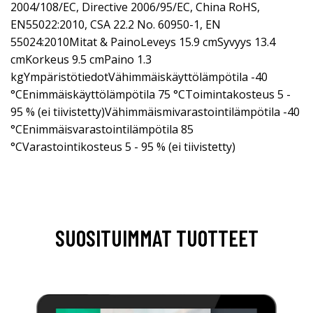
2004/108/EC, Directive 2006/95/EC, China RoHS,
EN55022:2010, CSA 22.2 No. 60950-1, EN
55024:2010Mitat & PainoLeveys 15.9 cmSyvyys 13.4
cmKorkeus 9.5 cmPaino 1.3
kgYmpäristötiedotVähimmäiskäyttölämpötila -40
°CEnimmäiskäyttölämpötila 75 °CToimintakosteus 5 -
95 % (ei tiivistetty)Vähimmäismivarastointilämpötila -40
°CEnimmäisvarastointilämpötila 85
°CVarastointikosteus 5 - 95 % (ei tiivistetty)
SUOSITUIMMAT TUOTTEET