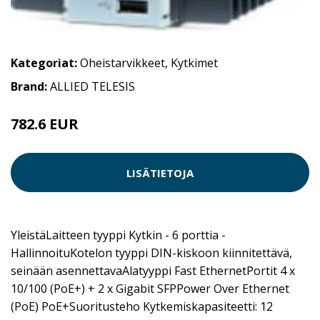
Kategoriat:
Oheistarvikkeet
,
Kytkimet
Brand:
ALLIED TELESIS
782.6 EUR
LISÄTIETOJA
YleistäLaitteen tyyppi Kytkin - 6 porttia -
HallinnoituKotelon tyyppi DIN-kiskoon kiinnitettävä,
seinään asennettavaAlatyyppi Fast EthernetPortit 4 x
10/100 (PoE+) + 2 x Gigabit SFPPower Over Ethernet
(PoE) PoE+Suoritusteho Kytkemiskapasiteetti: 12