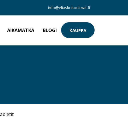
info@eliaskokoelmat.fi
AIKAMATKA
BLOGI
KAUPPA
abletit