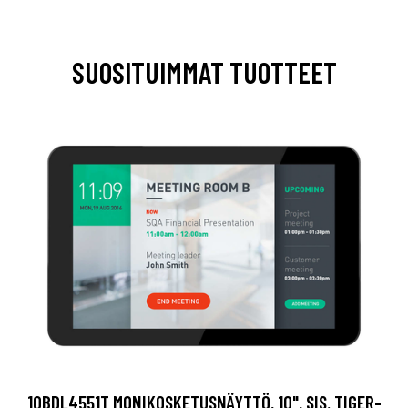
SUOSITUIMMAT TUOTTEET
10BDL4551T MONIKOSKETUSNÄYTTÖ, 10", SIS. TIGER-