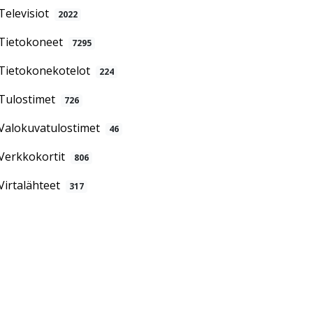
Televisiot
2022
Tietokoneet
7295
Tietokonekotelot
224
Tulostimet
726
Valokuvatulostimet
46
Verkkokortit
806
Virtalähteet
317