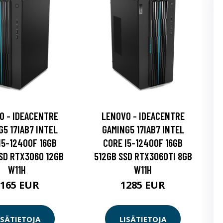
O - IDEACENTRE
LENOVO - IDEACENTRE
G5 17IAB7 INTEL
GAMING5 17IAB7 INTEL
I5-12400F 16GB
CORE I5-12400F 16GB
SD RTX3060 12GB
512GB SSD RTX3060TI 8GB
W11H
W11H
1165 EUR
1285 EUR
ISÄTIETOJA
LISÄTIETOJA