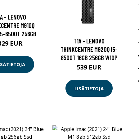
1A - LENOVO
KCENTRE M910Q
 I5-6500T 256GB
T1A - LENOVO
329 EUR
THINKCENTRE M920Q I5-
8500T 16GB 256GB W10P
ISÄTIETOJA
539 EUR
LISÄTIETOJA