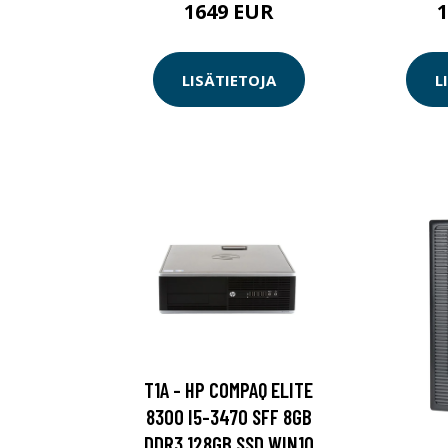
1649 EUR
LISÄTIETOJA
L
T1A - HP COMPAQ ELITE
8300 I5-3470 SFF 8GB
DDR3 128GB SSD WIN10