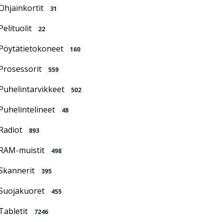
Ohjainkortit
31
Pelituolit
22
Pöytätietokoneet
160
Prosessorit
559
Puhelintarvikkeet
502
Puhelintelineet
48
Radiot
893
RAM-muistit
498
Skannerit
395
Suojakuoret
455
Tabletit
7246