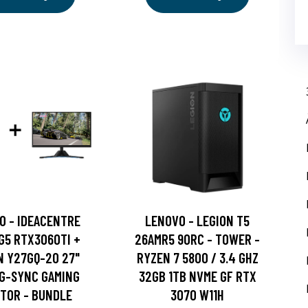
O - IDEACENTRE
LENOVO - LEGION T5
G5 RTX3060TI +
26AMR5 90RC - TOWER -
N Y27GQ-20 27"
RYZEN 7 5800 / 3.4 GHZ
 G-SYNC GAMING
32GB 1TB NVME GF RTX
TOR - BUNDLE
3070 W11H