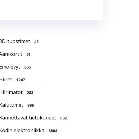
3D-tuostimet
49
Äänikortit
51
Emolevyt
665
Hiiret
1247
Hiirimatot
283
Kaiuttimet
996
Kannettavat tietokoneet
602
Kodin elektroniikka
6804