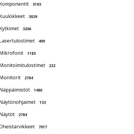
Komponentit
3193
Kuulokkeet
3029
Kytkimet
3206
Lasertulostimet
409
Mikrofonit
1183
Monitoimitulostimet
222
Monitorit
2784
Näppäimistöt
1480
Näytönohjaimet
133
Näytöt
2784
Oheistarvikkeet
7017