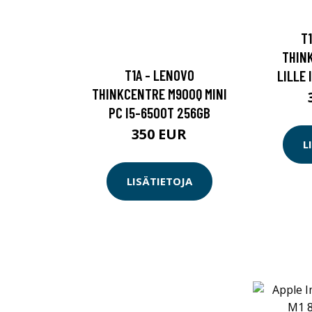
T
THIN
T1A - LENOVO
LILLE
THINKCENTRE M900Q MINI
PC I5-6500T 256GB
350 EUR
L
LISÄTIETOJA