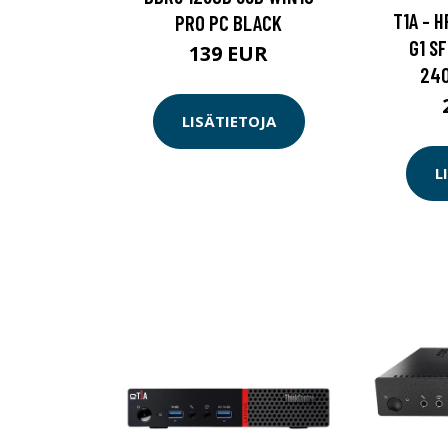
T1A - 
PRO PC BLACK
G1 S
139 EUR
240
LISÄTIETOJA
L