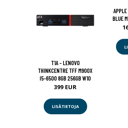
APPLE 
BLUE M
1
L
T1A - LENOVO
THINKCENTRE TFF M900X
I5-6500 8GB 256GB W10
399 EUR
LISÄTIETOJA