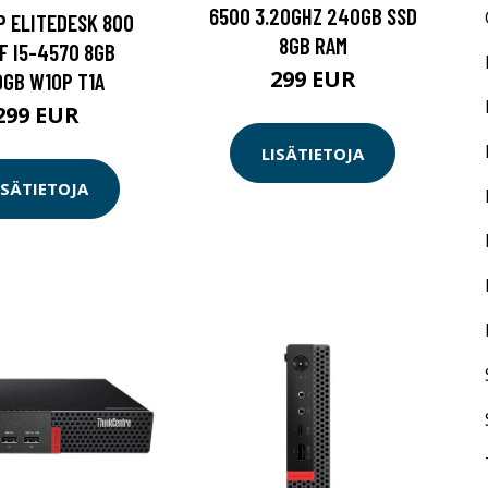
6500 3.20GHZ 240GB SSD
HP ELITEDESK 800
8GB RAM
FF I5-4570 8GB
299 EUR
GB W10P T1A
299 EUR
LISÄTIETOJA
ISÄTIETOJA