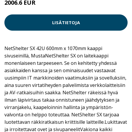
2006.6 EUR
LISÄTIETOJA
NetShelter SX 42U 600mm x 1070mm kaappi
sivuseinillä, MustaNetShelter SX on laitekaappi
monenlaiseen tarpeeseen. Se on kehitetty yhdessä
asiakkaiden kanssa ja sen ominaisuudet vastaavat
uusimpiin IT markkinoiden vaatimuksiin ja sovelluksiin,
aina suuren virtatiheyden palvelimista verkkolaitteisiin
ja AV-ratkaisuihin saakka. NetShelter räkeissä hyvä
ilman läpivirtaus takaa onnistuneen jäähdytyksen ja
virranjakelu, kaapeloinnin hallinta ja ympäristön-
valvonta on helppo toteuttaa. NetShelter SX tarjoaa
luotettavan räkkiratkaisun kriittisille laitteille.Lukittavat
ja irroitettavat ovet ja sivupaneelitVakiona kaikki