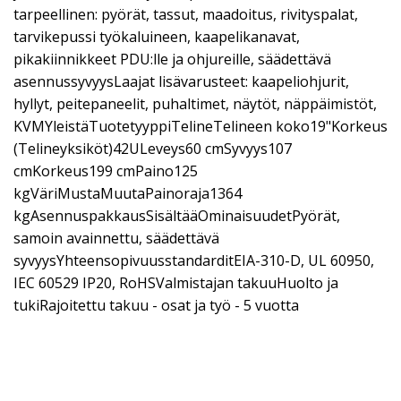
tarpeellinen: pyörät, tassut, maadoitus, rivityspalat,
tarvikepussi työkaluineen, kaapelikanavat,
pikakiinnikkeet PDU:lle ja ohjureille, säädettävä
asennussyvyysLaajat lisävarusteet: kaapeliohjurit,
hyllyt, peitepaneelit, puhaltimet, näytöt, näppäimistöt,
KVMYleistäTuotetyyppiTelineTelineen koko19"Korkeus
(Telineyksiköt)42ULeveys60 cmSyvyys107
cmKorkeus199 cmPaino125
kgVäriMustaMuutaPainoraja1364
kgAsennuspakkausSisältääOminaisuudetPyörät,
samoin avainnettu, säädettävä
syvyysYhteensopivuusstandarditEIA-310-D, UL 60950,
IEC 60529 IP20, RoHSValmistajan takuuHuolto ja
tukiRajoitettu takuu - osat ja työ - 5 vuotta