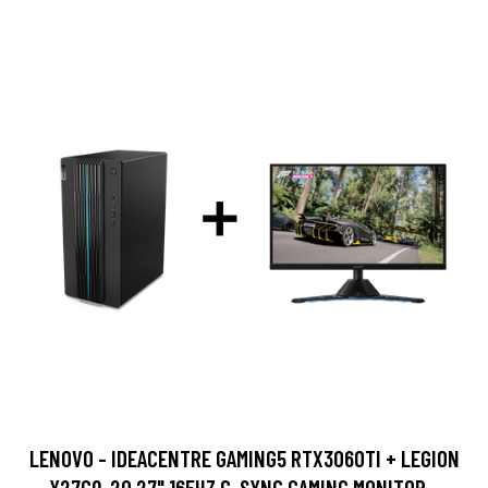
LENOVO - IDEACENTRE GAMING5 RTX3060TI + LEGION
Y27GQ-20 27" 165HZ G-SYNC GAMING MONITOR -