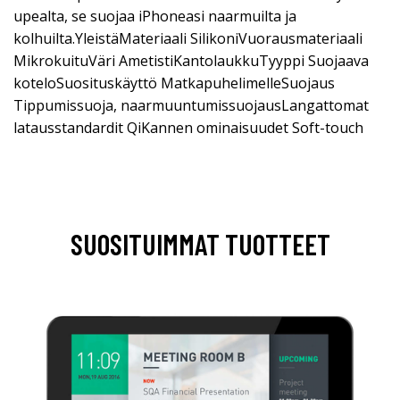
upealta, se suojaa iPhoneasi naarmuilta ja
kolhuilta.YleistäMateriaali SilikoniVuorausmateriaali
MikrokuituVäri AmetistiKantolaukkuTyyppi Suojaava
koteloSuosituskäyttö MatkapuhelimelleSuojaus
Tippumissuoja, naarmuuntumissuojausLangattomat
latausstandardit QiKannen ominaisuudet Soft-touch
SUOSITUIMMAT TUOTTEET