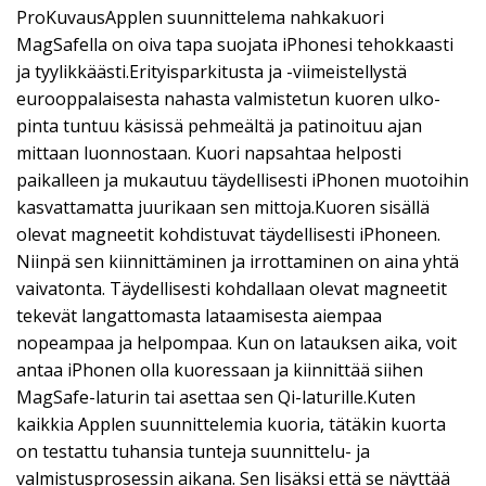
ProKuvausApplen suunnittelema nahka­kuori
MagSafella on oiva tapa suojata iPhonesi tehokkaasti
ja tyylikkäästi.Erityisparkitusta ja -viimeistellystä
eurooppalaisesta nahasta valmistetun kuoren ulko­
pinta tuntuu käsissä pehmeältä ja patinoituu ajan
mittaan luonnostaan. Kuori napsahtaa helposti
paikalleen ja mukautuu täydellisesti iPhonen muotoihin
kasvattamatta juurikaan sen mittoja.Kuoren sisällä
olevat magneetit kohdistuvat täydellisesti iPhoneen.
Niinpä sen kiinnittäminen ja irrottaminen on aina yhtä
vaivatonta. Täydellisesti kohdallaan olevat magneetit
tekevät langattomasta lataamisesta aiempaa
nopeampaa ja helpompaa. Kun on latauksen aika, voit
antaa iPhonen olla kuoressaan ja kiinnittää siihen
MagSafe-laturin tai asettaa sen Qi-laturille.Kuten
kaikkia Applen suunnittelemia kuoria, tätäkin kuorta
on testattu tuhansia tunteja suunnittelu- ja
valmistusprosessin aikana. Sen lisäksi että se näyttää