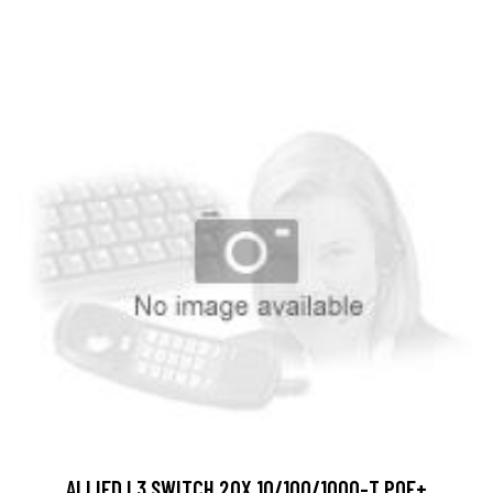
ALLIED L3 SWITCH 20X 10/100/1000-T POE+