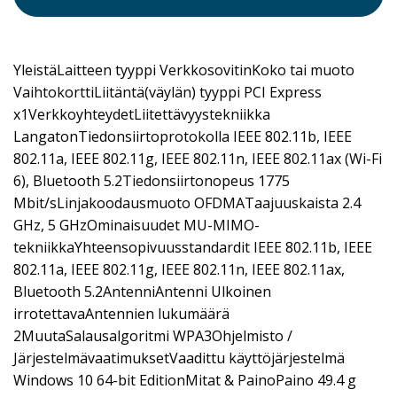
YleistäLaitteen tyyppi VerkkosovitinKoko tai muoto
VaihtokorttiLiitäntä(väylän) tyyppi PCI Express
x1VerkkoyhteydetLiitettävyystekniikka
LangatonTiedonsiirtoprotokolla IEEE 802.11b, IEEE
802.11a, IEEE 802.11g, IEEE 802.11n, IEEE 802.11ax (Wi-Fi
6), Bluetooth 5.2Tiedonsiirtonopeus 1775
Mbit/sLinjakoodausmuoto OFDMATaajuuskaista 2.4
GHz, 5 GHzOminaisuudet MU-MIMO-
tekniikkaYhteensopivuusstandardit IEEE 802.11b, IEEE
802.11a, IEEE 802.11g, IEEE 802.11n, IEEE 802.11ax,
Bluetooth 5.2AntenniAntenni Ulkoinen
irrotettavaAntennien lukumäärä
2MuutaSalausalgoritmi WPA3Ohjelmisto /
JärjestelmävaatimuksetVaadittu käyttöjärjestelmä
Windows 10 64-bit EditionMitat & PainoPaino 49.4 g