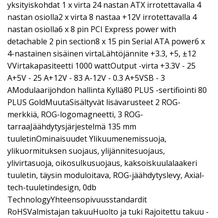
yksityiskohdat 1 x virta 24 nastan ATX irrotettavalla 4
nastan osiolla2 x virta 8 nastaa +12V irrotettavalla 4
nastan osiolla6 x 8 pin PCI Express power with
detachable 2 pin section8 x 15 pin Serial ATA power6 x
4-nastainen sisäinen virtaLähtöjännite +3.3, +5, ±12
VVirtakapasiteetti 1000 wattOutput -virta +3.3V - 25
A+5V - 25 A+12V - 83 A-12V - 0.3 A+5VSB - 3
AModulaarijohdon hallinta Kyllä80 PLUS -sertifiointi 80
PLUS GoldMuutaSisältyvät lisävarusteet 2 ROG-
merkkiä, ROG-logomagneetti, 3 ROG-
tarraaJäähdytysjärjestelmä 135 mm
tuuletinOminaisuudet Ylikuumenemissuoja,
ylikuormituksen suojaus, ylijännitesuojaus,
ylivirtasuoja, oikosulkusuojaus, kaksoiskuulalaakeri
tuuletin, täysin moduloitava, ROG-jäähdytyslevy, Axial-
tech-tuuletindesign, 0db
TechnologyYhteensopivuusstandardit
RoHSValmistajan takuuHuolto ja tuki Rajoitettu takuu -