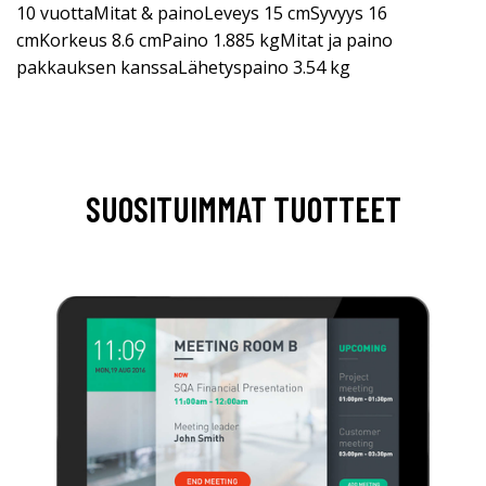
10 vuottaMitat & painoLeveys 15 cmSyvyys 16
cmKorkeus 8.6 cmPaino 1.885 kgMitat ja paino
pakkauksen kanssaLähetyspaino 3.54 kg
SUOSITUIMMAT TUOTTEET