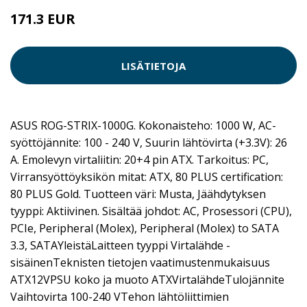
171.3 EUR
LISÄTIETOJA
ASUS ROG-STRIX-1000G. Kokonaisteho: 1000 W, AC-
syöttöjännite: 100 - 240 V, Suurin lähtövirta (+3.3V): 26
A. Emolevyn virtaliitin: 20+4 pin ATX. Tarkoitus: PC,
Virransyöttöyksikön mitat: ATX, 80 PLUS certification:
80 PLUS Gold. Tuotteen väri: Musta, Jäähdytyksen
tyyppi: Aktiivinen. Sisältää johdot: AC, Prosessori (CPU),
PCIe, Peripheral (Molex), Peripheral (Molex) to SATA
3.3, SATAYleistäLaitteen tyyppi Virtalähde -
sisäinenTeknisten tietojen vaatimustenmukaisuus
ATX12VPSU koko ja muoto ATXVirtalähdeTulojännite
Vaihtovirta 100-240 VTehon lähtöliittimien