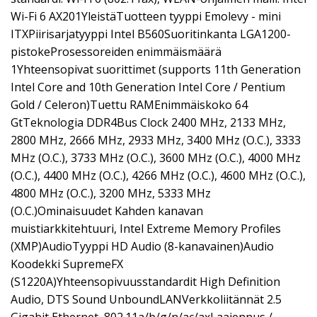
Wi-Fi 6 AX201YleistäTuotteen tyyppi Emolevy - mini
ITXPiirisarjatyyppi Intel B560Suoritinkanta LGA1200-
pistokeProsessoreiden enimmäismäärä
1Yhteensopivat suorittimet (supports 11th Generation
Intel Core and 10th Generation Intel Core / Pentium
Gold / Celeron)Tuettu RAMEnimmäiskoko 64
GtTeknologia DDR4Bus Clock 2400 MHz, 2133 MHz,
2800 MHz, 2666 MHz, 2933 MHz, 3400 MHz (O.C.), 3333
MHz (O.C.), 3733 MHz (O.C.), 3600 MHz (O.C.), 4000 MHz
(O.C.), 4400 MHz (O.C.), 4266 MHz (O.C.), 4600 MHz (O.C.),
4800 MHz (O.C.), 3200 MHz, 5333 MHz
(O.C.)Ominaisuudet Kahden kanavan
muistiarkkitehtuuri, Intel Extreme Memory Profiles
(XMP)AudioTyyppi HD Audio (8-kanavainen)Audio
Koodekki SupremeFX
(S1220A)Yhteensopivuusstandardit High Definition
Audio, DTS Sound UnboundLANVerkkoliitännät 2.5