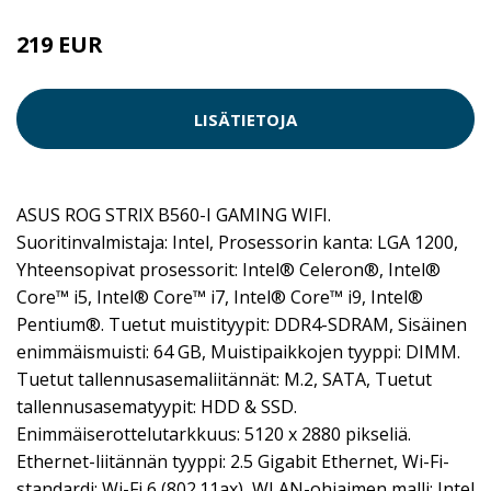
219 EUR
LISÄTIETOJA
ASUS ROG STRIX B560-I GAMING WIFI.
Suoritinvalmistaja: Intel, Prosessorin kanta: LGA 1200,
Yhteensopivat prosessorit: Intel® Celeron®, Intel®
Core™ i5, Intel® Core™ i7, Intel® Core™ i9, Intel®
Pentium®. Tuetut muistityypit: DDR4-SDRAM, Sisäinen
enimmäismuisti: 64 GB, Muistipaikkojen tyyppi: DIMM.
Tuetut tallennusasemaliitännät: M.2, SATA, Tuetut
tallennusasematyypit: HDD & SSD.
Enimmäiserottelutarkkuus: 5120 x 2880 pikseliä.
Ethernet-liitännän tyyppi: 2.5 Gigabit Ethernet, Wi-Fi-
standardi: Wi-Fi 6 (802.11ax), WLAN-ohjaimen malli: Intel