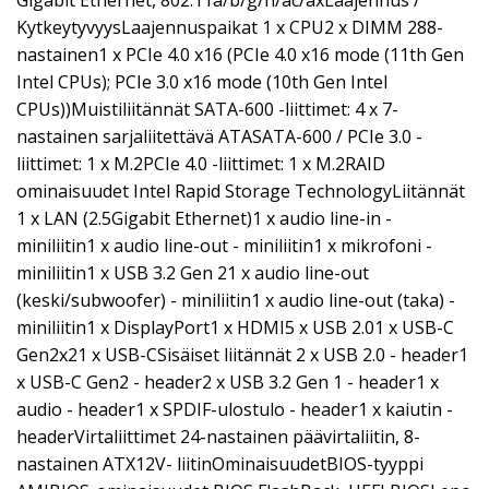
Gigabit Ethernet, 802.11a/b/g/n/ac/axLaajennus /
KytkeytyvyysLaajennuspaikat 1 x CPU2 x DIMM 288-
nastainen1 x PCIe 4.0 x16 (PCIe 4.0 x16 mode (11th Gen
Intel CPUs); PCIe 3.0 x16 mode (10th Gen Intel
CPUs))Muistiliitännät SATA-600 -liittimet: 4 x 7-
nastainen sarjaliitettävä ATASATA-600 / PCIe 3.0 -
liittimet: 1 x M.2PCIe 4.0 -liittimet: 1 x M.2RAID
ominaisuudet Intel Rapid Storage TechnologyLiitännät
1 x LAN (2.5Gigabit Ethernet)1 x audio line-in -
miniliitin1 x audio line-out - miniliitin1 x mikrofoni -
miniliitin1 x USB 3.2 Gen 21 x audio line-out
(keski/subwoofer) - miniliitin1 x audio line-out (taka) -
miniliitin1 x DisplayPort1 x HDMI5 x USB 2.01 x USB-C
Gen2x21 x USB-CSisäiset liitännät 2 x USB 2.0 - header1
x USB-C Gen2 - header2 x USB 3.2 Gen 1 - header1 x
audio - header1 x SPDIF-ulostulo - header1 x kaiutin -
headerVirtaliittimet 24-nastainen päävirtaliitin, 8-
nastainen ATX12V- liitinOminaisuudetBIOS-tyyppi