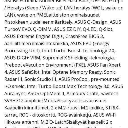
AMIBIOS-ominaisuudet BIOS FlashBack, UEFI BIOSLepo
/ Herätys (Sleep / Wake up) LAN herätys (WOL, wake on
LAN), wake on PMELaitteiston ominaisuudet
Pistokkeen uudelleenmäärittely, ASUS Q-Design, ASUS
TurboV EVO, Q-DIMM, ASUS EZ DIY, Q-LED, Q-Slot,
ASUS Extreme Engine Digi+, CrashFree BIOS 3,
ääniliittimen ilmaisintekniikka, ASUS EPU (Energy
Processing Unit), Intel Turbo Boost Technology 2.0,
ASUS DIGI+ VRM, SupremeFX Shielding -teknologia,
Preboot eXecution Environment (PXE), ASUS Fan Xpert
4, ASUS SafeSlot, Intel Optane Memory Ready, Sonic
Radar III, Sonic Studio III, ASUS ProCool, pre-mounted
I/O shield, Intel Turbo Boost Max Technology 3.0, ASUS
Aura Sync, ASUS OptiMem II, Armoury Crate, Savitech
SV3H712 amplifierMuutaSisältyvät lisävarusteet
Kaapelin kiinnittimet, 2 x M.2-ruuvi, M.2-pidike, STRIX-
tarrat, ROG -kiitoskortti, ROG-avainketju, ASUS Wi-Fi
liikkuva antenni, M.2 Q-LatchSisältyvät kaapelit 2 x