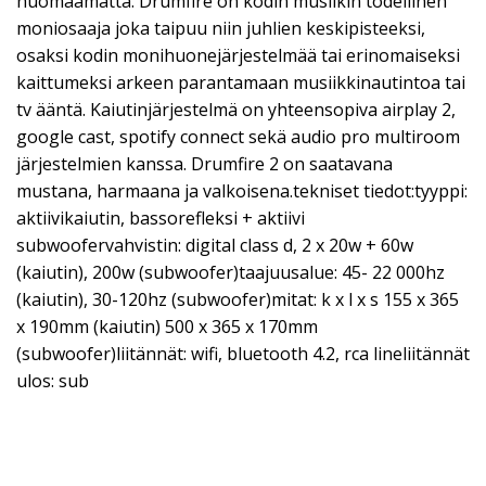
huomaamatta. Drumfire on kodin musiikin todellinen
moniosaaja joka taipuu niin juhlien keskipisteeksi,
osaksi kodin monihuonejärjestelmää tai erinomaiseksi
kaittumeksi arkeen parantamaan musiikkinautintoa tai
tv ääntä. Kaiutinjärjestelmä on yhteensopiva airplay 2,
google cast, spotify connect sekä audio pro multiroom
järjestelmien kanssa. Drumfire 2 on saatavana
mustana, harmaana ja valkoisena.tekniset tiedot:tyyppi:
aktiivikaiutin, bassorefleksi + aktiivi
subwoofervahvistin: digital class d, 2 x 20w + 60w
(kaiutin), 200w (subwoofer)taajuusalue: 45- 22 000hz
(kaiutin), 30-120hz (subwoofer)mitat: k x l x s 155 x 365
x 190mm (kaiutin) 500 x 365 x 170mm
(subwoofer)liitännät: wifi, bluetooth 4.2, rca lineliitännät
ulos: sub