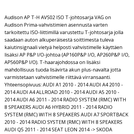
Audison AP T-H AVS02 ISO T-johtosarja VAG on
Audison Prima-vahvistimien asennusta varten
tarkoitettu ISO-liittimillä varustettu T-johtosarja jolla
saadaan auton alkuperäisestä soittimesta tuleva
kaiutinsignaali vietyä helposti vahvistimelle käyttäen
lisäksi AP P&P I/O-johtoa (AP160P&P I/O, AP260P&P I/O,
AP560P&P I/O). T-haarajohdossa on lisäksi
mahdollisuus tuoda lisävirta akun plus-navalta jotta
varmistetaan vahvistimelle riittävä virransaanti.
Yhteensopivuus: AUDI A1 2010 - 2014 AUDI A4 2010 -
2014 AUDI A4 ALLROAD 2010 - 2014 AUDI A5 2010 -
2014 AUDI A6 2011 - 2014 RADIO SYSTEM (RMC) WITH
8 SPEAKERS AUDI A6 HYBRID 2011 - 2014 RADIO
SYSTEM (RMC) WITH 8 SPEAKERS AUDI A7 SPORTBACK
2010 - 2014 RADIO SYSTEM (RMC) WITH 8 SPEAKERS
AUDI Q5 2011 - 2014 SEAT LEON 2014 -> SKODA