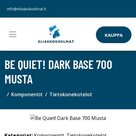
info@eliaskokoelmat.fi
KAUPPA
BE QUIET! DARK BASE 700
MUSTA
Komponentit
Tietokonekotelot
Kategoriat:
Komponentit
,
Tietokonekotelot