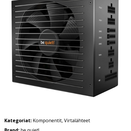
Kategoriat:
Komponentit
,
Virtalähteet
Brand:
be quiet!