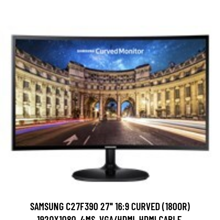
SAMSUNG C27F390 27" 16:9 CURVED (1800R)
1920X1080, 4MS, VGA/HDMI, HDMI CABLE.