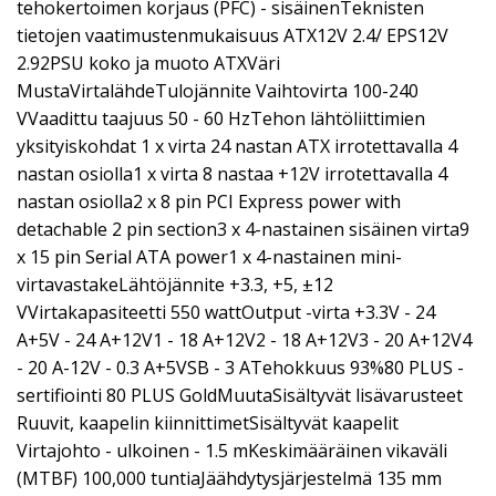
tehokertoimen korjaus (PFC) - sisäinenTeknisten
tietojen vaatimustenmukaisuus ATX12V 2.4/ EPS12V
2.92PSU koko ja muoto ATXVäri
MustaVirtalähdeTulojännite Vaihtovirta 100-240
VVaadittu taajuus 50 - 60 HzTehon lähtöliittimien
yksityiskohdat 1 x virta 24 nastan ATX irrotettavalla 4
nastan osiolla1 x virta 8 nastaa +12V irrotettavalla 4
nastan osiolla2 x 8 pin PCI Express power with
detachable 2 pin section3 x 4-nastainen sisäinen virta9
x 15 pin Serial ATA power1 x 4-nastainen mini-
virtavastakeLähtöjännite +3.3, +5, ±12
VVirtakapasiteetti 550 wattOutput -virta +3.3V - 24
A+5V - 24 A+12V1 - 18 A+12V2 - 18 A+12V3 - 20 A+12V4
- 20 A-12V - 0.3 A+5VSB - 3 ATehokkuus 93%80 PLUS -
sertifiointi 80 PLUS GoldMuutaSisältyvät lisävarusteet
Ruuvit, kaapelin kiinnittimetSisältyvät kaapelit
Virtajohto - ulkoinen - 1.5 mKeskimääräinen vikaväli
(MTBF) 100,000 tuntiaJäähdytysjärjestelmä 135 mm