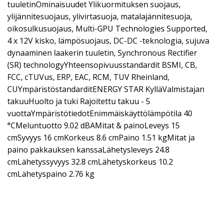
tuuletinOminaisuudet Ylikuormituksen suojaus,
ylijännitesuojaus, ylivirtasuoja, matalajännitesuoja,
oikosulkusuojaus, Multi-GPU Technologies Supported,
4 x 12V kisko, lämpösuojaus, DC-DC -teknologia, sujuva
dynaaminen laakerin tuuletin, Synchronous Rectifier
(SR) technologyYhteensopivuusstandardit BSMI, CB,
FCC, cTUVus, ERP, EAC, RCM, TUV Rheinland,
CUYmpäristöstandarditENERGY STAR KylläValmistajan
takuuHuolto ja tuki Rajoitettu takuu - 5
vuottaYmpäristötiedotEnimmäiskäyttölämpötila 40
°CMeluntuotto 9.02 dBAMitat & painoLeveys 15
cmSyvyys 16 cmKorkeus 8.6 cmPaino 1.51 kgMitat ja
paino pakkauksen kanssaLähetysleveys 24.8
cmLähetyssyvyys 32.8 cmLähetyskorkeus 10.2
cmLähetyspaino 2.76 kg