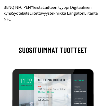
BENQ NFC PENYleistäLaitteen tyyppi Digitaalinen
kynäSyötelaiteLiitettävyystekniikka LangatonLiitäntä
NFC
SUOSITUIMMAT TUOTTEET