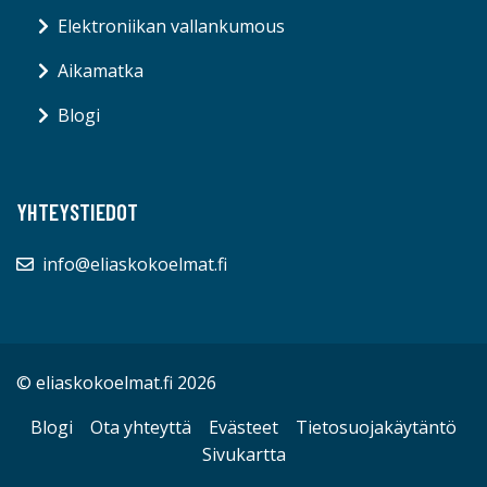
Elektroniikan vallankumous
Aikamatka
Blogi
YHTEYSTIEDOT
info@eliaskokoelmat.fi
© eliaskokoelmat.fi 2026
Blogi
Ota yhteyttä
Evästeet
Tietosuojakäytäntö
Sivukartta