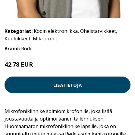
Kategoriat:
Kodin elektroniikka
,
Oheistarvikkeet
,
Kuulokkeet
,
Mikrofonit
Brand:
Rode
42.78 EUR
LISÄTIETOJA
Mikrofonikiinnike solmiomikrofonille, joka lisää
joustavuutta ja optimoi äänen tallennuksen.
Huomaamaton mikrofonikiinnike lapsille, joka on
suunniteltu muun muassa Rødes-solmiomikrofoneille