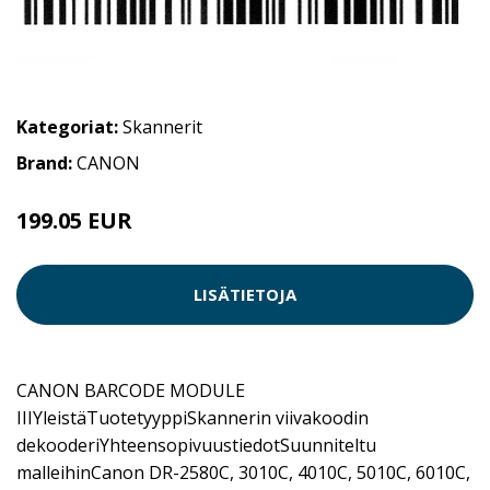
Kategoriat:
Skannerit
Brand:
CANON
199.05 EUR
LISÄTIETOJA
CANON BARCODE MODULE
IIIYleistäTuotetyyppiSkannerin viivakoodin
dekooderiYhteensopivuustiedotSuunniteltu
malleihinCanon DR-2580C, 3010C, 4010C, 5010C, 6010C,