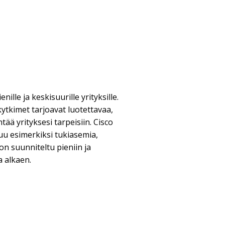
enille ja keskisuurille yrityksille.
kytkimet tarjoavat luotettavaa,
ntää yrityksesi tarpeisiin. Cisco
uu esimerkiksi tukiasemia,
 on suunniteltu pieniin ja
a alkaen.