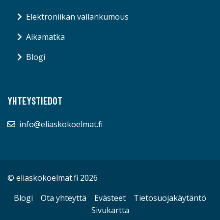
Elektroniikan vallankumous
Aikamatka
Blogi
YHTEYSTIEDOT
info@eliaskokoelmat.fi
© eliaskokoelmat.fi 2026
Blogi
Ota yhteyttä
Evästeet
Tietosuojakäytäntö
Sivukartta