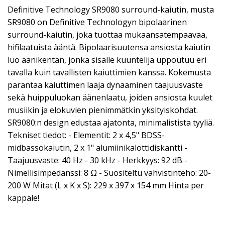
Definitive Technology SR9080 surround-kaiutin, musta
SR9080 on Definitive Technologyn bipolaarinen
surround-kaiutin, joka tuottaa mukaansatempaavaa,
hifilaatuista ääntä. Bipolaarisuutensa ansiosta kaiutin
luo äänikentän, jonka sisälle kuuntelija uppoutuu eri
tavalla kuin tavallisten kaiuttimien kanssa. Kokemusta
parantaa kaiuttimen laaja dynaaminen taajuusvaste
sekä huippuluokan äänenlaatu, joiden ansiosta kuulet
musiikin ja elokuvien pienimmätkin yksityiskohdat.
SR9080:n design edustaa ajatonta, minimalistista tyyliä.
Tekniset tiedot: - Elementit: 2 x 4,5" BDSS-
midbassokaiutin, 2 x 1" alumiinikalottidiskantti -
Taajuusvaste: 40 Hz - 30 kHz - Herkkyys: 92 dB -
Nimellisimpedanssi: 8 Ω - Suositeltu vahvistinteho: 20-
200 W Mitat (L x K x S): 229 x 397 x 154 mm Hinta per
kappale!