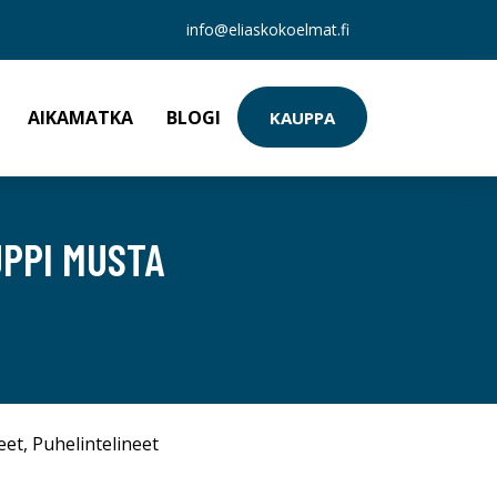
info@eliaskokoelmat.fi
AIKAMATKA
BLOGI
KAUPPA
UPPI MUSTA
eet
,
Puhelintelineet