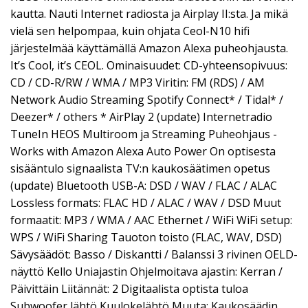
kautta. Nauti Internet radiosta ja Airplay II:sta. Ja mikä
vielä sen helpompaa, kuin ohjata Ceol-N10 hifi
järjestelmää käyttämällä Amazon Alexa puheohjausta.
It’s Cool, it’s CEOL. Ominaisuudet: CD-yhteensopivuus:
CD / CD-R/RW / WMA / MP3 Viritin: FM (RDS) / AM
Network Audio Streaming Spotify Connect* / Tidal* /
Deezer* / others * AirPlay 2 (update) Internetradio
TuneIn HEOS Multiroom ja Streaming Puheohjaus -
Works with Amazon Alexa Auto Power On optisesta
sisääntulo signaalista TV:n kaukosäätimen opetus
(update) Bluetooth USB-A: DSD / WAV / FLAC / ALAC
Lossless formats: FLAC HD / ALAC / WAV / DSD Muut
formaatit: MP3 / WMA / AAC Ethernet / WiFi WiFi setup:
WPS / WiFi Sharing Tauoton toisto (FLAC, WAV, DSD)
Sävysäädöt: Basso / Diskantti / Balanssi 3 rivinen OELD-
näyttö Kello Uniajastin Ohjelmoitava ajastin: Kerran /
Päivittäin Liitännät: 2 Digitaalista optista tuloa
Subwoofer lähtö Kuulokelähtö Muuta: Kaukosäädin