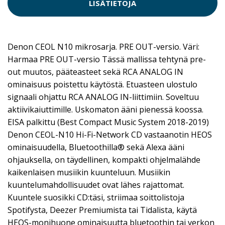
LISÄTIETOJA
Denon CEOL N10 mikrosarja. PRE OUT-versio. Väri:
Harmaa PRE OUT-versio Tässä mallissa tehtynä pre-
out muutos, pääteasteet sekä RCA ANALOG IN
ominaisuus poistettu käytöstä. Etuasteen ulostulo
signaali ohjattu RCA ANALOG IN-liittimiin. Soveltuu
aktiivikaiuttimille. Uskomaton ääni pienessä koossa.
EISA palkittu (Best Compact Music System 2018-2019)
Denon CEOL-N10 Hi-Fi-Network CD vastaanotin HEOS
ominaisuudella, Bluetoothilla® sekä Alexa ääni
ohjauksella, on täydellinen, kompakti ohjelmalähde
kaikenlaisen musiikin kuunteluun. Musiikin
kuuntelumahdollisuudet ovat lähes rajattomat.
Kuuntele suosikki CD:täsi, striimaa soittolistoja
Spotifysta, Deezer Premiumista tai Tidalista, käytä
HEOS-monihuone ominaisuutta bluetoothin tai verkon