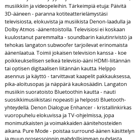
musiikkiin ja videopeleihin. Tärkeimpiä etuja: Päivitä
3D-ääneen - paranna kotiteatterielämystäsi
televisiosta, elokuvista ja musiikista Denon-laadulla ja
Dolby Atmos -äänentoistolla. Televisiosi ei koskaan
kuulostanut paremmalta - soundbarin kaiutinrivistö ja
tehokas langaton subwoofer tarjoilevat erinomaista
äänenlaatua. Toimii jokaisen television kanssa - koe
poikkeuksellisen selkeä televisio-ääni HDMI-liitännän
tai optisen digitaalisen liitännän kautta. Helppo
asennus ja käyttö - tarvittavat kaapelit pakkauksessa,
pika-aloitusopas ja näppärä kaukosäädin. Langaton
musiikin suoratoisto Bluetoothin kautta - nauti
suosikkimusiikistasi nopeasti ja helposti Bluetooth-
yhteydellä. Denon Dialogue Enhancer - kristallinkirkas
vuoropuhelu elokuvissa ja TV-ohjelmissa, jopa
monimutkaisten ja voimakkaiden äänitehosteiden
aikana. Pure Mode - poistaa surround-äänen käsittelyn
ja muun prosessoinnin mahdollisimman puhdasta