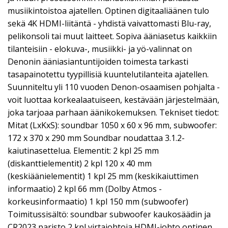
musiikintoistoa ajatellen. Optinen digitaaliäänen tulo
sekä 4K HDMI-liitäntä - yhdistä vaivattomasti Blu-ray,
pelikonsoli tai muut laitteet. Sopiva ääniasetus kaikkiin
tilanteisiin - elokuva-, musiikki- ja yö-valinnat on
Denonin ääniasiantuntijoiden toimesta tarkasti
tasapainotettu tyypillisiä kuuntelutilanteita ajatellen.
Suunniteltu yli 110 vuoden Denon-osaamisen pohjalta -
voit luottaa korkealaatuiseen, kestävään järjestelmään,
joka tarjoaa parhaan äänikokemuksen. Tekniset tiedot:
Mitat (LxKxS): soundbar 1050 x 60 x 96 mm, subwoofer:
172 x 370 x 290 mm Soundbar noudattaa 3.1.2-
kaiutinasettelua. Elementit: 2 kpl 25 mm
(diskanttielementit) 2 kpl 120 x 40 mm
(keskiäänielementit) 1 kpl 25 mm (keskikaiuttimen
informaatio) 2 kpl 66 mm (Dolby Atmos -
korkeusinformaatio) 1 kpl 150 mm (subwoofer)
Toimitussisältö: soundbar subwoofer kaukosäädin ja
CR2023 paristo 2 kpl virtajohtoja HDMI-johto optinen