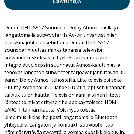
LISÄTIETOJA
Denon DHT-S517 Soundbar Dolby Atmos -tuella ja
langattomalla subwooferilla AV-viritinvahvistimien
markkinajohtajan kehittämä Denon DHT-S517
soundbar muuttaa minkä tahansa television
kotiviihdekeskukseksi. Tyylikkään soundbarin
integroidut ylöspäin suunnatut Atmos-kaiuttimet ja
tehokas langaton subwoofer tarjoavat jännittävän 3D-
äänen Dolby Atmos -tehosteilla. Liitä televisiosi sekä
Blu-ray-soitin tai muu lähde HDMI:n, optisen liitännän
tai Aux-tulon kautta. Television ääni ja siihen liitetyt
lähteet toimivat erityisen helppokäyttöisesti HDMI
eARC -liitännän kautta. Voit myös toistaa
lempimusiikkiasi helposti langattomalla Bluetooth-
yhteydellä. Langaton ja kompakti subwoofer tuo
hämmästyttävää syvyyttä ja voimaa suosikkielokuviin,