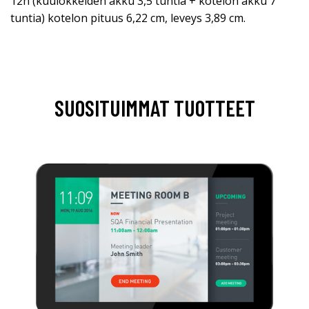
12h (kuulokkeiden akku 3,5 tuntia + kotelon akku 7
tuntia) kotelon pituus 6,22 cm, leveys 3,89 cm.
SUOSITUIMMAT TUOTTEET