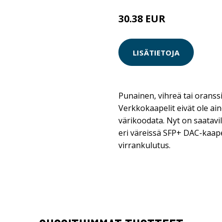
30.38 EUR
LISÄTIETOJA
Punainen, vihreä tai oranssi
Verkkokaapelit eivät ole aino
värikoodata. Nyt on saatavi
eri väreissä SFP+ DAC-kaape
virrankulutus.