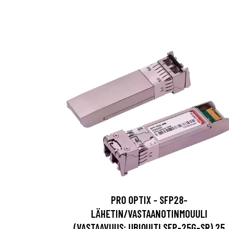
PRO OPTIX - SFP28-
LÄHETIN/VASTAANOTINMOUULI
(VASTAAVUUS: UBIQUITI SFP-25G-SR) 25