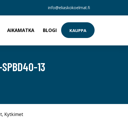
info@eliaskokoelmat.fi
AIKAMATKA
BLOGI
KAUPPA
T-SPBD40-13
t
,
Kytkimet