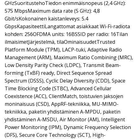
GHzSuoritustehoTiedon enimmäisnopeus (2,4 GHz):
575 MbpsMaximum data rate (5 GHz): 4,8
Gbit/sKokonainen kaistanleveys: 5.4
GbpsKapasiteettiLangattomat asiakkaat Wi-Fi-radiota
kohden: 256OFDMA units: 16BSSID per radio: 16Tilan
ilmaisimetJärjestelmä, tilaOminaisuudetTrusted
Platform Module (TPM), LACP-tuki, Adaptive Radio
Management (ARM), Maximum Ratio Combining (MRC),
Low Density Parity Check (LDPC), Transmit Beam-
forming (TxBF) ready, Direct Sequence Spread
Spectrum (DSSS), Cyclic Delay Diversity (CDD), Space
Time Blocking Code (STBC), Advanced Cellular
Coexistence (ACC), ClientMatch, toistuvien jaksojen
moninaisuus (CSD), AppRF-tekniikka, MU-MIMO-
tekniikka, paketin yhdistäminen A-MPDU, paketin
yhdistäminen A-MSDU, Air Monitor (AM), Intelligent
Power Monitoring (IPM), Dynamic Frequency Selection
(DFS), Secure Core Technology (SCT), High-