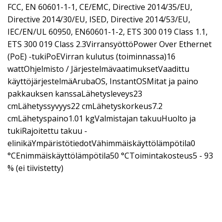
FCC, EN 60601-1-1, CE/EMC, Directive 2014/35/EU,
Directive 2014/30/EU, ISED, Directive 2014/53/EU,
IEC/EN/UL 60950, EN60601-1-2, ETS 300 019 Class 1.1,
ETS 300 019 Class 2.3VirransyöttöPower Over Ethernet
(PoE) -tukiPoEVirran kulutus (toiminnassa)16
wattOhjelmisto / JärjestelmävaatimuksetVaadittu
käyttöjärjestelmäArubaOS, InstantOSMitat ja paino
pakkauksen kanssaLähetysleveys23
cmLähetyssyvyys22 cmLähetyskorkeus7.2
cmLähetyspaino1.01 kgValmistajan takuuHuolto ja
tukiRajoitettu takuu -
elinikäYmpäristötiedotVähimmäiskäyttölämpötila0
°CEnimmäiskäyttölämpötila50 °CToimintakosteus5 - 93
% (ei tiivistetty)