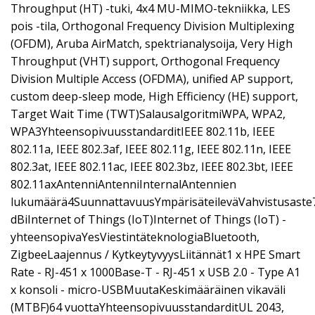
Throughput (HT) -tuki, 4x4 MU-MIMO-tekniikka, LES
pois -tila, Orthogonal Frequency Division Multiplexing
(OFDM), Aruba AirMatch, spektrianalysoija, Very High
Throughput (VHT) support, Orthogonal Frequency
Division Multiple Access (OFDMA), unified AP support,
custom deep-sleep mode, High Efficiency (HE) support,
Target Wait Time (TWT)SalausalgoritmiWPA, WPA2,
WPA3YhteensopivuusstandarditIEEE 802.11b, IEEE
802.11a, IEEE 802.3af, IEEE 802.11g, IEEE 802.11n, IEEE
802.3at, IEEE 802.11ac, IEEE 802.3bz, IEEE 802.3bt, IEEE
802.11axAntenniAntenniInternalAntennien
lukumäärä4SuunnattavuusYmpärisäteileväVahvistusaste
dBiInternet of Things (IoT)Internet of Things (IoT) -
yhteensopivaYesViestintäteknologiaBluetooth,
ZigbeeLaajennus / KytkeytyvyysLiitännät1 x HPE Smart
Rate - RJ-451 x 1000Base-T - RJ-451 x USB 2.0 - Type A1
x konsoli - micro-USBMuutaKeskimääräinen vikaväli
(MTBF)64 vuottaYhteensopivuusstandarditUL 2043,