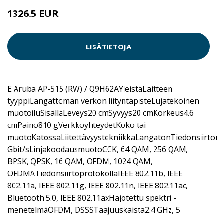
1326.5 EUR
LISÄTIETOJA
E Aruba AP-515 (RW) / Q9H62AYleistäLaitteen
tyyppiLangattoman verkon liityntäpisteLujatekoinen
muotoiluSisälläLeveys20 cmSyvyys20 cmKorkeus4.6
cmPaino810 gVerkkoyhteydetKoko tai
muotoKatossaLiitettävyystekniikkaLangatonTiedonsiirt
Gbit/sLinjakoodausmuotoCCK, 64 QAM, 256 QAM,
BPSK, QPSK, 16 QAM, OFDM, 1024 QAM,
OFDMATiedonsiirtoprotokollaIEEE 802.11b, IEEE
802.11a, IEEE 802.11g, IEEE 802.11n, IEEE 802.11ac,
Bluetooth 5.0, IEEE 802.11axHajotettu spektri -
menetelmäOFDM, DSSSTaajuuskaista2.4 GHz, 5