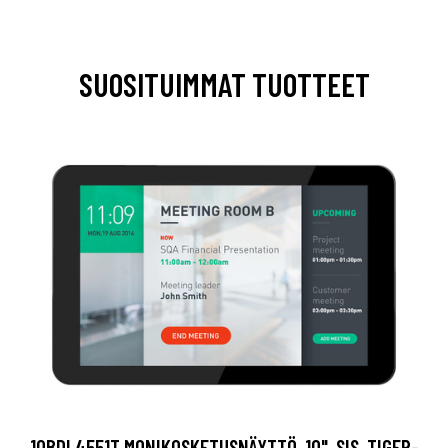
SUOSITUIMMAT TUOTTEET
10BDL4551T MONIKOSKETUSNÄYTTÖ, 10", SIS. TIGER-