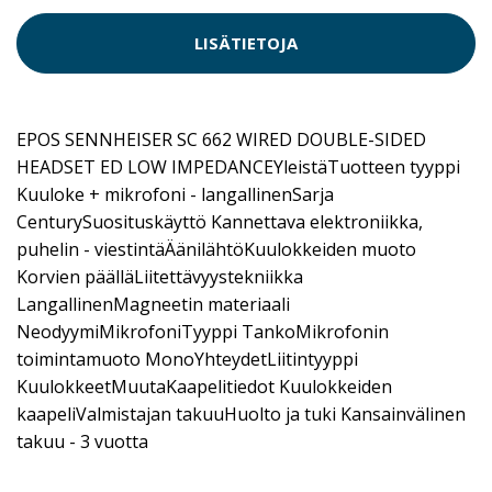
LISÄTIETOJA
EPOS SENNHEISER SC 662 WIRED DOUBLE-SIDED
HEADSET ED LOW IMPEDANCEYleistäTuotteen tyyppi
Kuuloke + mikrofoni - langallinenSarja
CenturySuosituskäyttö Kannettava elektroniikka,
puhelin - viestintäÄänilähtöKuulokkeiden muoto
Korvien päälläLiitettävyystekniikka
LangallinenMagneetin materiaali
NeodyymiMikrofoniTyyppi TankoMikrofonin
toimintamuoto MonoYhteydetLiitintyyppi
KuulokkeetMuutaKaapelitiedot Kuulokkeiden
kaapeliValmistajan takuuHuolto ja tuki Kansainvälinen
takuu - 3 vuotta