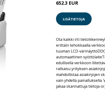
652.3 EUR
LISÄTIETOJA
Ota kaikki irti tietoliikenney
erittäin tehokkaalla verkkoon
tuuman LCD-värinäyttöDDC 
automaattinen syöttölaiteTe
edullisella verkkoon liitettä
ratkaisu yrityksen asiakirjoj
mahdollistaa asiakirjojen sk
vain yhdellä painalluksella. V
jakaa skannattuja tietoja org