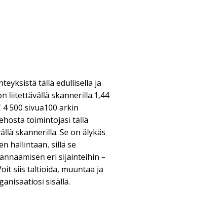
hteyksistä tällä edullisella ja
 liitettävällä skannerilla.1,44
4 500 sivua100 arkin
hosta toimintojasi tällä
vällä skannerilla. Se on älykäs
en hallintaan, sillä se
annaamisen eri sijainteihin –
oit siis taltioida, muuntaa ja
anisaatiosi sisällä.